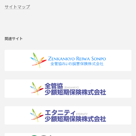
サイトマップ
ア
イ
コ
ン
リ
関連サイト
ン
ク