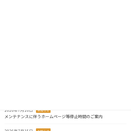
2019年4月17日
お知らせ
ゴールデンウィークの休業日のお知らせ
最近の投稿
2026年7月31日
お知らせ
2026年版ディスクロージャー誌を掲載しました。
2026年7月29日
お知らせ
令和8年熊本地震により被災された皆様に心からお見舞い申し上げ
ます。
2026年7月27日
お知らせ
システム障害発生のお知らせとお詫び
2026年7月16日
お知らせ
メンテナンスに伴うホームページ等停止時間のご案内