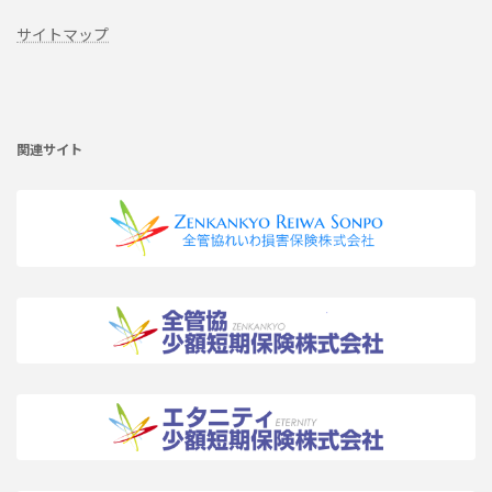
サイトマップ
ア
イ
コ
ン
リ
関連サイト
ン
ク