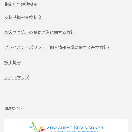
指定紛争解決機関
支払時情報交換制度
お客さま第一の業務運営に関する方針
プライバシーポリシー（個人情報保護に関する基本方針）
採用情報
サイトマップ
ア
イ
コ
ン
リ
関連サイト
ン
ク