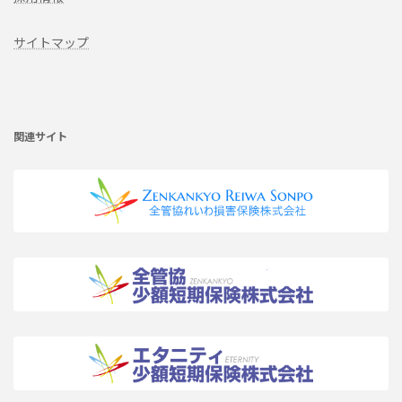
サイトマップ
ア
イ
コ
ン
リ
関連サイト
ン
ク