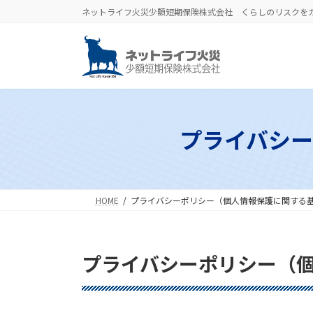
コ
ナ
ネットライフ火災少額短期保険株式会社 くらしのリスクを
ン
ビ
テ
ゲ
ン
ー
ツ
シ
へ
ョ
ス
ン
キ
に
プライバシ
ッ
移
プ
動
HOME
プライバシーポリシー（個人情報保護に関する
プライバシーポリシー（