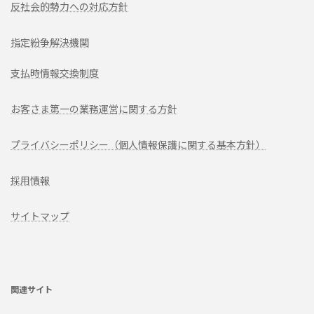
反社会的勢力への対応方針
指定紛争解決機関
支払時情報交換制度
お客さま第一の業務運営に関する方針
プライバシーポリシー（個人情報保護に関する基本方針）
採用情報
サイトマップ
ア
イ
コ
ン
リ
関連サイト
ン
ク