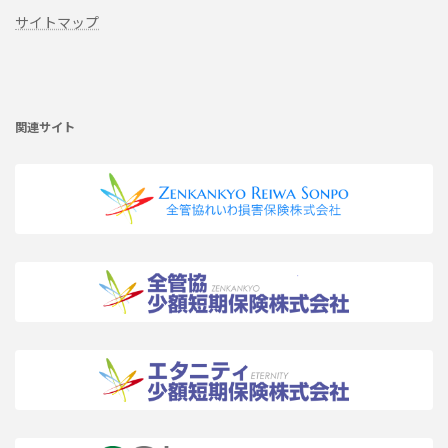
サイトマップ
ア
イ
コ
ン
リ
関連サイト
ン
ク