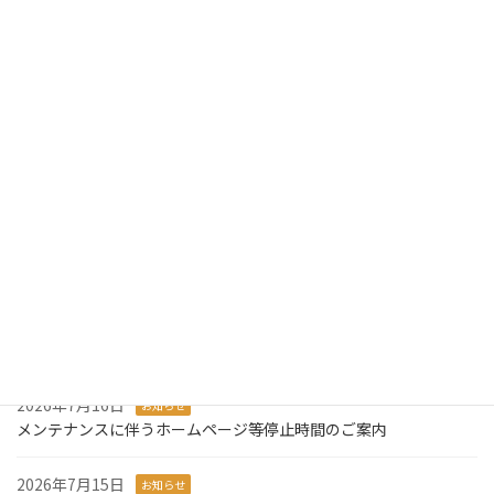
令和４年８月３日からの大雨により、被災された皆様に心からお見舞い申し上げます。
2022年8月5日
最近の投稿
2026年7月31日
お知らせ
2026年版ディスクロージャー誌を掲載しました。
2026年7月29日
お知らせ
令和8年熊本地震により被災された皆様に心からお見舞い申し上げ
ます。
2026年7月27日
お知らせ
システム障害発生のお知らせとお詫び
2026年7月16日
お知らせ
メンテナンスに伴うホームページ等停止時間のご案内
2026年7月15日
お知らせ