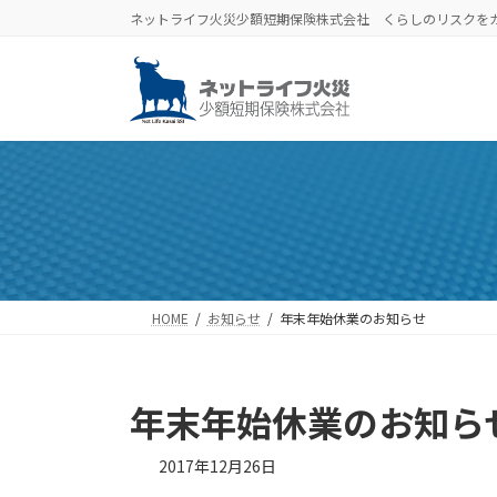
コ
ナ
ネットライフ火災少額短期保険株式会社 くらしのリスクを
ン
ビ
テ
ゲ
ン
ー
ツ
シ
へ
ョ
ス
ン
キ
に
ッ
移
プ
動
HOME
お知らせ
年末年始休業のお知らせ
年末年始休業のお知ら
2017年12月26日