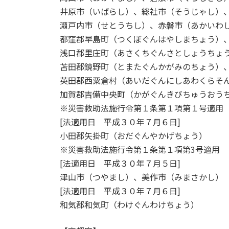
井原市（いばらし）、総社市（そうじゃし）
瀬戸内市（せとうちし）、赤磐市（あかいわ
都窪郡早島町（つくぼぐんはやしまちょう）
浅口郡里庄町（あさくちぐんさとしょうちょ
苫田郡鏡野町（とまたぐんかがみのちょう）
英田郡西粟倉村（あいだぐんにしあわくらそ
加賀郡吉備中央町（かがぐんきびちゅうおう
※災害救助法施行令第１条第１項第１号適用
[法適用日 平成３０年７月６日]
小田郡矢掛町（おだぐんやかげちょう）
※災害救助法施行令第１条第１項第3号適用
[法適用日 平成３０年７月５日]
津山市（つやまし）、美作市（みまさかし）
[法適用日 平成３０年７月６日]
和気郡和気町（わけぐんわけちょう）