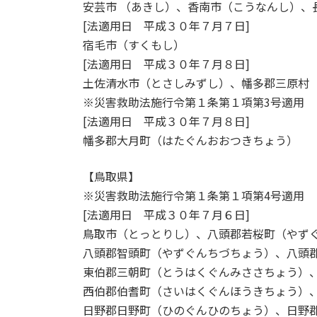
安芸市 （あきし）、香南市（こうなんし）、
[法適用日 平成３０年７月７日]
宿毛市（すくもし）
[法適用日 平成３０年７月８日]
土佐清水市（とさしみずし）、幡多郡三原村
※災害救助法施行令第１条第１項第3号適用
[法適用日 平成３０年７月８日]
幡多郡大月町（はたぐんおおつきちょう）
【鳥取県】
※災害救助法施行令第１条第１項第4号適用
[法適用日 平成３０年７月６日]
鳥取市（とっとりし）、八頭郡若桜町（やず
八頭郡智頭町（やずぐんちづちょう）、八頭
東伯郡三朝町（とうはくぐんみささちょう）
西伯郡伯耆町（さいはくぐんほうきちょう）
日野郡日野町（ひのぐんひのちょう）、日野