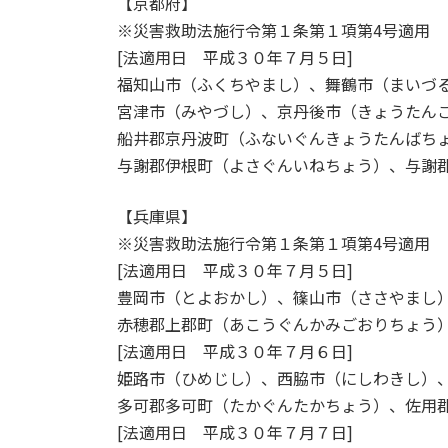
【京都府】
※災害救助法施行令第１条第１項第4号適用
[法適用日 平成３０年７月５日]
福知山市（ふくちやまし）、舞鶴市（まいづ
宮津市（みやづし）、京丹後市（きょうたん
船井郡京丹波町（ふないぐんきょうたんばち
与謝郡伊根町（よさぐんいねちょう）、与謝
【兵庫県】
※災害救助法施行令第１条第１項第4号適用
[法適用日 平成３０年７月５日]
豊岡市（とよおかし）、篠山市（ささやまし
赤穂郡上郡町（あこうぐんかみごおりちょう
[法適用日 平成３０年７月６日]
姫路市（ひめじし）、西脇市（にしわきし）
多可郡多可町（たかぐんたかちょう）、佐用
[法適用日 平成３０年７月７日]