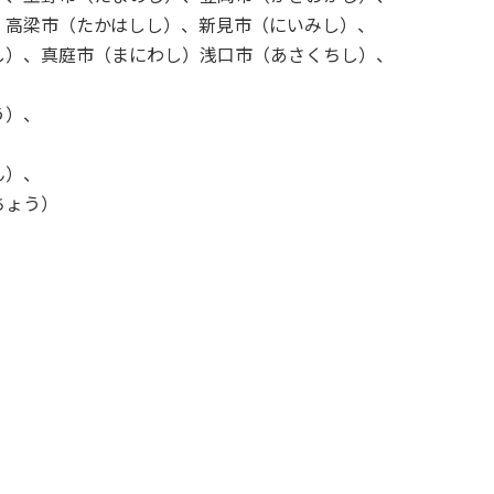
、高梁市（たかはしし）、新見市（にいみし）、
し）、真庭市（まにわし）浅口市（あさくちし）、
、
う）、
、
ん）、
ちょう）