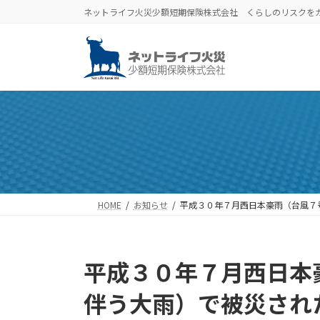
コ
ナ
ネットライフ火災少額短期保険株式会社 くらしのリスクを
ン
ビ
テ
ゲ
ン
ー
ツ
シ
へ
ョ
ス
ン
キ
に
ッ
移
プ
動
HOME
お知らせ
平成３０年７月西日本豪雨（台風７
平成３０年７月西日本
伴う大雨）で被災され