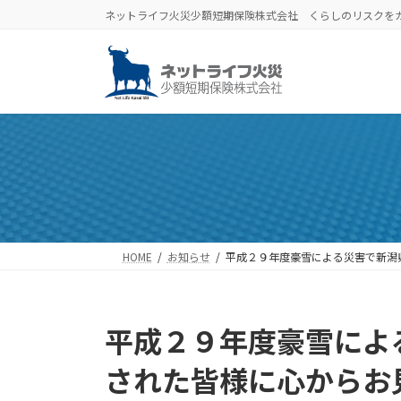
コ
ナ
ネットライフ火災少額短期保険株式会社 くらしのリスクを
ン
ビ
テ
ゲ
ン
ー
ツ
シ
へ
ョ
ス
ン
キ
に
ッ
移
プ
動
HOME
お知らせ
平成２９年度豪雪による災害で新潟
平成２９年度豪雪によ
された皆様に心からお