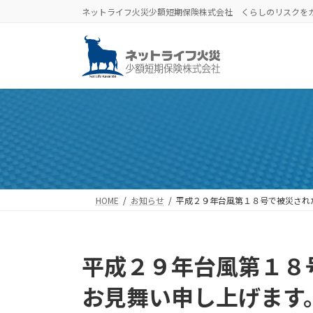
コ
ナ
ネットライフ火災少額短期保険株式会社 くらしのリスクを
ン
ビ
テ
ゲ
ン
ー
ツ
シ
へ
ョ
ス
ン
キ
に
ッ
移
プ
動
HOME
お知らせ
平成２９年台風第１８号で被災され
平成２９年台風第１８
お見舞い申し上げます