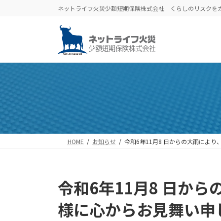
コ
ナ
ネットライフ火災少額短期保険株式会社 くらしのリスクを
ン
ビ
テ
ゲ
ン
ー
ツ
シ
へ
ョ
ス
ン
キ
に
ッ
移
プ
動
HOME
お知らせ
令和6年11月8 日からの大雨によ
令和6年11月8 日か
様に心からお見舞い申