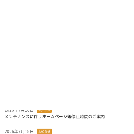
「お客様第一の業務運営に関する方針」の改定について。
2021年6月25日
最近の投稿
2026年7月31日
お知らせ
2026年版ディスクロージャー誌を掲載しました。
2026年7月29日
お知らせ
令和8年熊本地震により被災された皆様に心からお見舞い申し上げ
ます。
2026年7月27日
お知らせ
システム障害発生のお知らせとお詫び
2026年7月16日
お知らせ
メンテナンスに伴うホームページ等停止時間のご案内
2026年7月15日
お知らせ