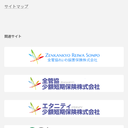
サイトマップ
ア
イ
コ
ン
リ
関連サイト
ン
ク