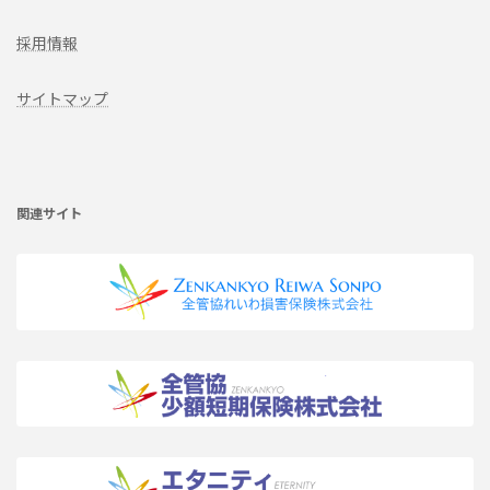
採用情報
サイトマップ
ア
イ
コ
ン
リ
関連サイト
ン
ク