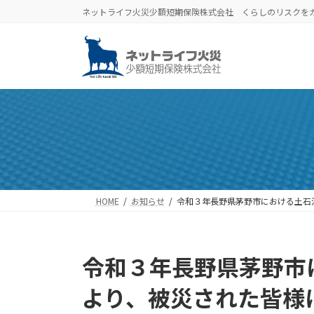
コ
ナ
ネットライフ火災少額短期保険株式会社 くらしのリスクを
ン
ビ
テ
ゲ
ン
ー
ツ
シ
へ
ョ
ス
ン
キ
に
ッ
移
プ
動
HOME
お知らせ
令和３年長野県茅野市における土石
令和３年長野県茅野市
より、被災された皆様