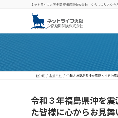
コ
ナ
ネットライフ火災少額短期保険株式会社 くらしのリスクを
ン
ビ
テ
ゲ
ン
ー
ツ
シ
へ
ョ
ス
ン
キ
に
ッ
移
プ
動
HOME
お知らせ
令和３年福島県沖を震源とする地震
令和３年福島県沖を震
た皆様に心からお見舞