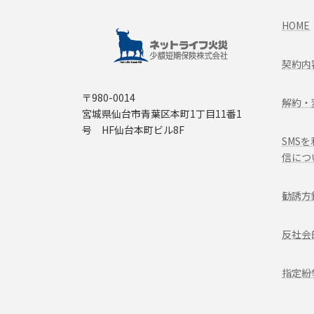
HOME
契約内
〒980-0014
解約・
宮城県仙台市青葉区本町1丁目11番1
号 HF仙台本町ビル8F
SMS
信につ
勧誘方
反社会
指定紛