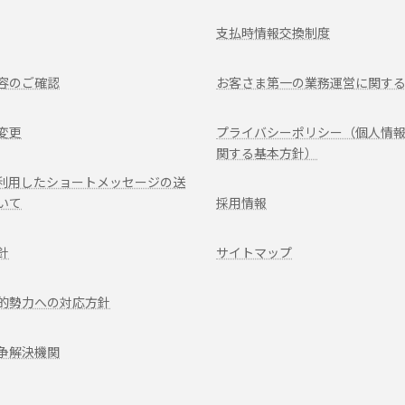
支払時情報交換制度
容のご確認
お客さま第一の業務運営に関す
変更
プライバシーポリシー（個人情
関する基本方針）
を利用したショートメッセージの送
いて
採用情報
針
サイトマップ
ア
的勢力への対応方針
イ
コ
ン
リ
争解決機関
ン
ク