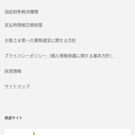
指定紛争解決機関
支払時情報交換制度
お客さま第一の業務運営に関する方針
プライバシーポリシー（個人情報保護に関する基本方針）
採用情報
サイトマップ
ア
イ
コ
ン
リ
関連サイト
ン
ク